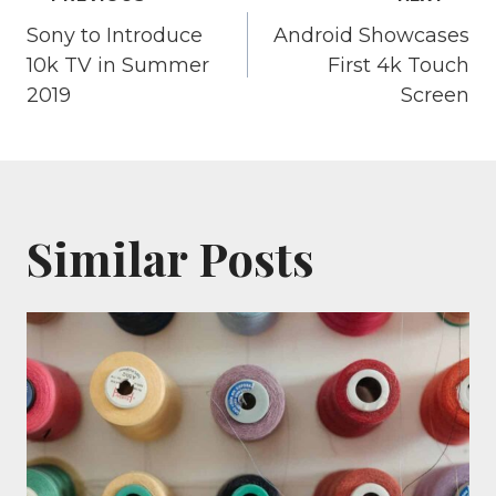
Post
Sony to Introduce
Android Showcases
navigation
10k TV in Summer
First 4k Touch
2019
Screen
Similar Posts